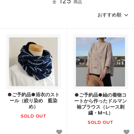
125
全
商品
●ご予約品●浴衣のスト
●ご予約品●紬の着物コ
ール（絞り染め 藍染
ートから作ったドルマン
め）
袖ブラウス（レース刺
繍・M~L）
SOLD OUT
SOLD OUT