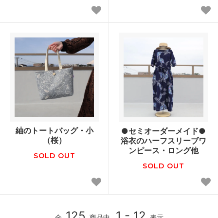
紬のトートバッグ・小
●セミオーダーメイド●
（桜）
浴衣のハーフスリーブワ
ンピース・ロング他
SOLD OUT
SOLD OUT
125
1 - 12
全
商品中
表示